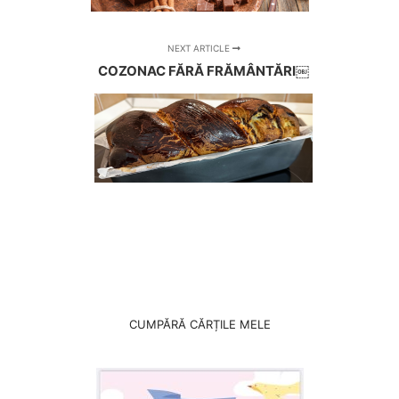
NEXT ARTICLE
COZONAC FĂRĂ FRĂMÂNTĂRI￼
CUMPĂRĂ CĂRȚILE MELE