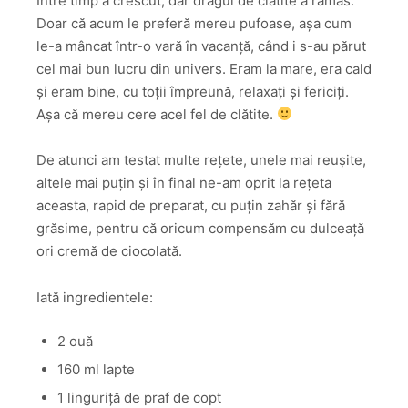
Între timp a crescut, dar dragul de clătite a rămas.
Doar că acum le preferă mereu pufoase, așa cum
le-a mâncat într-o vară în vacanță, când i s-au părut
cel mai bun lucru din univers. Eram la mare, era cald
și eram bine, cu toții împreună, relaxați și fericiți.
Așa că mereu cere acel fel de clătite.
De atunci am testat multe rețete, unele mai reușite,
altele mai puțin și în final ne-am oprit la rețeta
aceasta, rapid de preparat, cu puțin zahăr și fără
grăsime, pentru că oricum compensăm cu dulceață
ori cremă de ciocolată.
Iată ingredientele:
2 ouă
160 ml lapte
1 linguriță de praf de copt