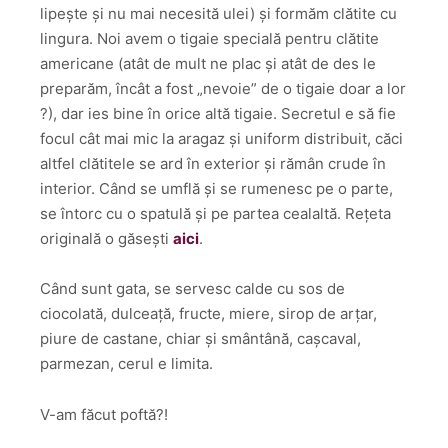
lipește și nu mai necesită ulei) și formăm clătite cu
lingura. Noi avem o tigaie specială pentru clătite
americane (atât de mult ne plac și atât de des le
preparăm, încât a fost „nevoie” de o tigaie doar a lor
?), dar ies bine în orice altă tigaie. Secretul e să fie
focul cât mai mic la aragaz și uniform distribuit, căci
altfel clătitele se ard în exterior și rămân crude în
interior. Când se umflă și se rumenesc pe o parte,
se întorc cu o spatulă și pe partea cealaltă. Rețeta
originală o găsești
aici
.
Când sunt gata, se servesc calde cu sos de
ciocolată, dulceață, fructe, miere, sirop de arțar,
piure de castane, chiar și smântână, cașcaval,
parmezan, cerul e limita.
V-am făcut poftă?!