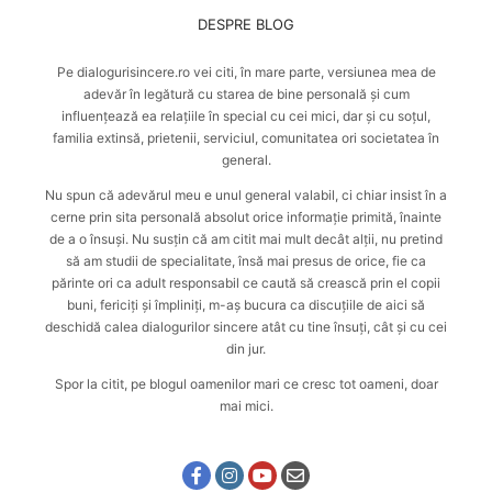
DESPRE BLOG
Pe dialogurisincere.ro vei citi, în mare parte, versiunea mea de
adevăr în legătură cu starea de bine personală și cum
influențează ea relațiile în special cu cei mici, dar și cu soțul,
familia extinsă, prietenii, serviciul, comunitatea ori societatea în
general.
Nu spun că adevărul meu e unul general valabil, ci chiar insist în a
cerne prin sita personală absolut orice informație primită, înainte
de a o însuși. Nu susțin că am citit mai mult decât alții, nu pretind
să am studii de specialitate, însă mai presus de orice, fie ca
părinte ori ca adult responsabil ce caută
să crească prin el copii
buni, fericiți și împliniți
, m-aș bucura ca discuțiile de aici să
deschidă calea dialogurilor sincere atât cu tine însuți, cât și cu cei
din jur.
Spor la citit, pe blogul oamenilor mari ce cresc tot oameni, doar
mai mici.