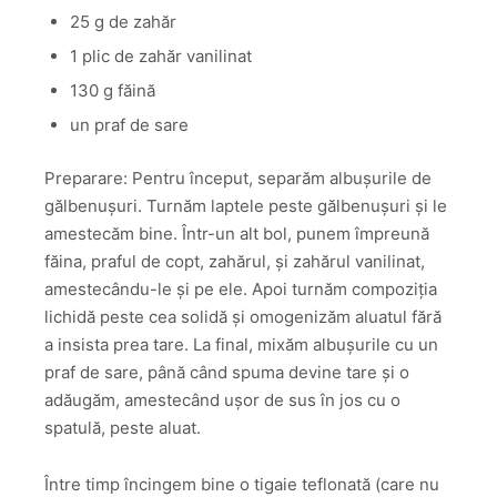
25 g de zahăr
1 plic de zahăr vanilinat
130 g făină
un praf de sare
Preparare: Pentru început, separăm albușurile de
gălbenușuri. Turnăm laptele peste gălbenușuri și le
amestecăm bine. Într-un alt bol, punem împreună
făina, praful de copt, zahărul, și zahărul vanilinat,
amestecându-le și pe ele. Apoi turnăm compoziția
lichidă peste cea solidă și omogenizăm aluatul fără
a insista prea tare. La final, mixăm albușurile cu un
praf de sare, până când spuma devine tare și o
adăugăm, amestecând ușor de sus în jos cu o
spatulă, peste aluat.
Între timp încingem bine o tigaie teflonată (care nu