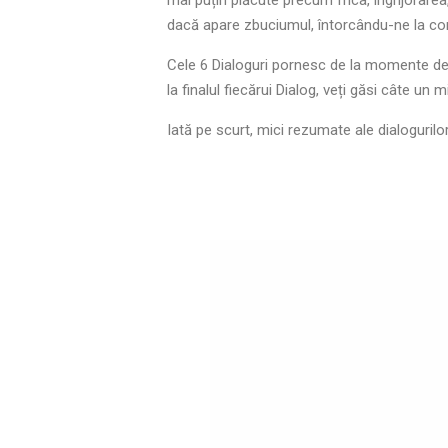
mai puțin plăcute precum frica, îngrijorarea,
dacă apare zbuciumul, întorcându-ne la con
Cele 6 Dialoguri pornesc de la momente de te
la finalul fiecărui Dialog, veți găsi câte un 
Iată pe scurt, mici rezumate ale dialogurilor