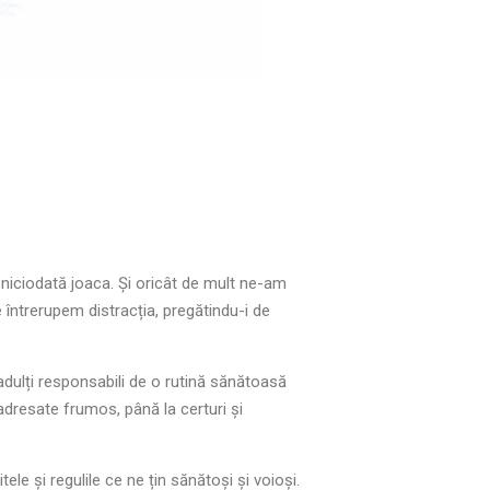
e niciodată joaca. Și oricât de mult ne-am
 întrerupem distracția, pregătindu-i de
adulți responsabili de o rutină sănătoasă
 adresate frumos, până la certuri și
ele și regulile ce ne țin sănătoși și voioși.