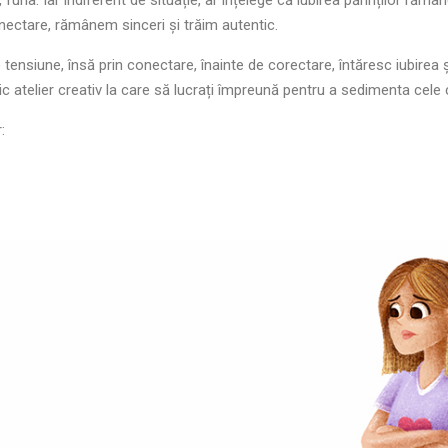
 furia. Iar indiferent de situație, ar înțelege că iubirea părinților răm
ectare, rămânem sinceri și trăim autentic.
nsiune, însă prin conectare, înainte de corectare, întăresc iubirea și r
mic atelier creativ la care să lucrați împreună pentru a sedimenta cele c
: