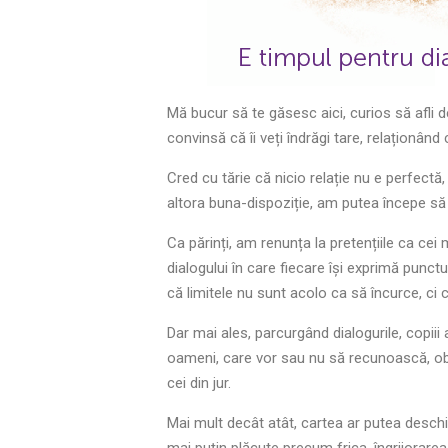
Mă bucur să te găsesc aici, curios să afli det
convinsă că îi veți îndrăgi tare, relaționând
Cred cu tărie că nicio relație nu e perfectă
altora buna-dispoziție, am putea începe să 
Ca părinți, am renunța la pretențiile ca ce
dialogului în care fiecare își exprimă punctu
că limitele nu sunt acolo ca să încurce, ci 
Dar mai ales, parcurgând dialogurile, copiii
oameni, care vor sau nu să recunoască, obos
cei din jur.
Mai mult decât atât, cartea ar putea deschi