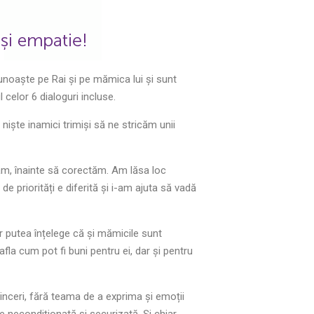
i cunoaște pe Rai și pe mămica lui și sunt
 celor 6 dialoguri incluse.
niște inamici trimiși să ne stricăm unii
tăm, înainte să corectăm. Am lăsa loc
e priorități e diferită și i-am ajuta să vadă
ar putea înțelege că și mămicile sunt
la cum pot fi buni pentru ei, dar și pentru
sinceri, fără teama de a exprima și emoții