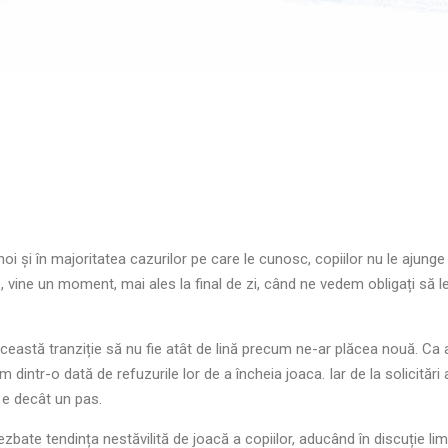
 noi și în majoritatea cazurilor pe care le cunosc, copiilor nu le ajung
vine un moment, mai ales la final de zi, când ne vedem obligați să le
ceastă tranziție să nu fie atât de lină precum ne-ar plăcea nouă. Ca 
 dintr-o dată de refuzurile lor de a încheia joaca. Iar de la solicitări
u e decât un pas.
zbate tendința nestăvilită de joacă a copiilor, aducând în discuție limit