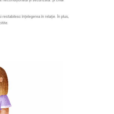
âne necondiționată și securizată. Și chiar
estabilesc înțelegerea în relație. În plus,
itite.