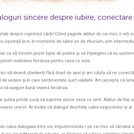
alii despre cuprinsul cărții! Citind paginile alături de cei mici, îi veț
 cu ușurință la ei, în momente de iubire ori de zbucium, prin intermediul
, iar ca să trecem peste lupte de putere și să înțelegem că nu suntem 
privim realitatea fiecăruia pentru ceea ce este.
i mici să devină obedienți fără drept de apel și am căuta să ne conec
l de vedere și în care sentimentele sunt validate. Am accepta că lista d
ca să asigure bună-starea fiecăruia.
 ar putea prinde curaj să exprime sincer ceea ce simt. Alături de Rai, 
esc uneori. Ar învăța că dialogul deschide calea negocierilor și ar af
de calea dialogului între voi, împuternicindu-i pe cei mici să rămână 