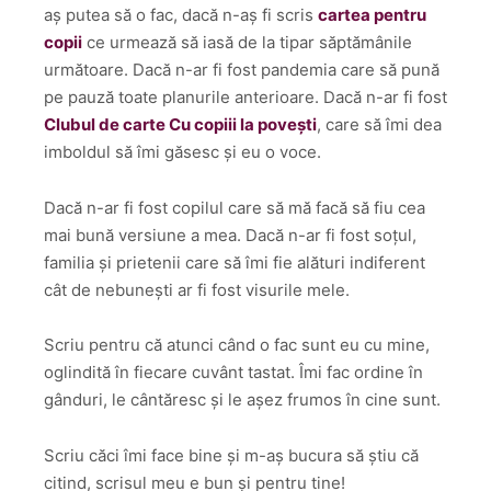
aș putea să o fac, dacă n-aș fi scris
cartea pentru
copii
ce urmează să iasă de la tipar săptămânile
următoare. Dacă n-ar fi fost pandemia care să pună
pe pauză toate planurile anterioare. Dacă n-ar fi fost
Clubul de carte Cu copiii la povești
, care să îmi dea
imboldul să îmi găsesc și eu o voce.
Dacă n-ar fi fost copilul care să mă facă să fiu cea
mai bună versiune a mea. Dacă n-ar fi fost soțul,
familia și prietenii care să îmi fie alături indiferent
cât de nebunești ar fi fost visurile mele.
Scriu pentru că atunci când o fac sunt eu cu mine,
oglindită în fiecare cuvânt tastat. Îmi fac ordine în
gânduri, le cântăresc și le așez frumos în cine sunt.
Scriu căci îmi face bine și m-aș bucura să știu că
citind, scrisul meu e bun și pentru tine!