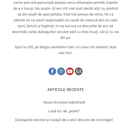
cerne prin sita personală absolut orice informație primită, înainte
de a o însuși. Nu susțin că am citit mai mult decât alții, nu pretind
să am studii de specialitate, însă mai presus de orice, fie ca
părinte ori ca adult responsabil ce caută
să crească prin el copii
buni, fericiți și împliniți
, m-aș bucura ca discuțiile de aici să
deschidă calea dialogurilor sincere atât cu tine însuți, cât și cu cei
din jur.
Spor la citit, pe blogul oamenilor mari ce cresc tot oameni, doar
mai mici.
ARTICOLE RECENTE
Noua revoluție industrială
Lasă loc de „poate”
Dialogurile sincere și curajul de a privi dincolo de convingeri