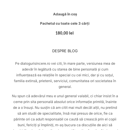
Adaugă în coș
Pachetul cu toate cele 3 cărți
180,00 lei
DESPRE BLOG
Pe dialogurisincere.ro vei citi, în mare parte, versiunea mea de
adevăr în legătură cu starea de bine personală și cum
influențează ea relațiile în special cu cei mici, dar și cu soțul,
familia extinsă, prietenii, serviciul, comunitatea ori societatea în
general.
Nu spun că adevărul meu e unul general valabil, ci chiar insist în a
cerne prin sita personală absolut orice informație primită, înainte
de a o însuși. Nu susțin că am citit mai mult decât alții, nu pretind
să am studii de specialitate, însă mai presus de orice, fie ca
părinte ori ca adult responsabil ce caută
să crească prin el copii
buni, fericiți și împliniți
, m-aș bucura ca discuțiile de aici să