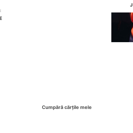
J
E
E
Cumpără cărțile mele