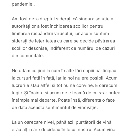
pandemiei.
Am fost de-a dreptul siderați că singura soluție a
autorităților a fost închiderea școlilor pentru
limitarea răspândirii virusului, iar acum suntem
siderați de lejeritatea cu care se decide păstrarea
școlilor deschise, indiferent de numărul de cazuri
din comunitate.
Ne uitam cu jind la cum în alte țări copiii participau
la cursuri față în față, iar la noi nu era posibil. Acum
lucrurile stau altfel și tot nu ne convine. E oarecum
logic. Și înainte și acum ne e teamă de ce s-ar putea
întâmpla mai departe. Poate însă, diferența o face
de data aceasta sentimentul de vinovăție.
La un oarecare nivel, până azi, purtătorii de vină
erau alții care decideau în locul nostru. Acum vina