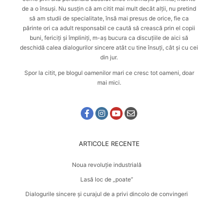
de a o însuși. Nu susțin că am citit mai mult decât alții, nu pretind
să am studii de specialitate, însă mai presus de orice, fie ca
părinte ori ca adult responsabil ce caută
să crească prin el copii
buni, fericiți și împliniți
, m-aș bucura ca discuțiile de aici să
deschidă calea dialogurilor sincere atât cu tine însuți, cât și cu cei
din jur.
Spor la citit, pe blogul oamenilor mari ce cresc tot oameni, doar
mai mici.
ARTICOLE RECENTE
Noua revoluție industrială
Lasă loc de „poate”
Dialogurile sincere și curajul de a privi dincolo de convingeri