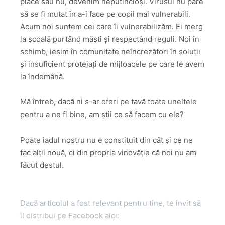
place sau nu, devenim neputincioși. Virusul nu pare
să se fi mutat în a-i face pe copii mai vulnerabili.
Acum noi suntem cei care îi vulnerabilizăm. Ei merg
la școală purtând măști și respectând reguli. Noi în
schimb, ieșim în comunitate neîncrezători în soluții
și insuficient protejați de mijloacele pe care le avem
la îndemână.
Mă întreb, dacă ni s-ar oferi pe tavă toate uneltele
pentru a ne fi bine, am știi ce să facem cu ele?
Poate iadul nostru nu e constituit din cât și ce ne
fac alții nouă, ci din propria vinovăție că noi nu am
făcut destul.
Dacă articolul a fost relevant pentru tine, te invit să
îl distribui pe Facebook aici: