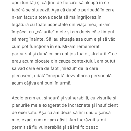
oportunități și că ține de fiecare să aleagă în ce
tabără se situează. Așa că după o perioadă în care
n-am făcut altceva decât să mă îngrijorez în
legătură cu toate aspectele din viața mea, m-am
împăcat cu „că-urile” mele și am decis că e timpul
să merg înainte. Să iau situația așa cum e și să văd
cum pot funcționa în ea. Mi-am rememorat
parcursul și după ce am dat jos toate „straturile” ce
erau acum blocate din cauza contextului, am putut
să văd care era de fapt „miezul” de la care
plecasem, odată începută dezvoltarea personală
acum câțiva ani buni în urmă.
Acolo eram eu, singură și vulnerabilă, cu visurile și
planurile mele exagerat de îndrăznețe și insuficient
de exersate. Așa că am decis să îmi dau o șansă
mie, exact cum m-am găsit. Am îndrăznit s-mi
permit să fiu vulnerabilă și să îmi folosesc