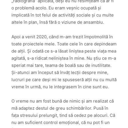
„radiografia” aplicată, deși eu nu resimțeam că ar fi
o problemă acolo. Eu eram veșnic ocupată și
implicată în tot felul de activități sociale și cu multe
altele în plan, însă fără o viziune de ansamblu.
Apoi a venit 2020, când m-am trezit împotmolită în
toate proiectele mele. Toate cele în care depindeam
de alții. Și odată ce s-a lăsat liniștea peste viața mea
agitată, s-a ridicat neliniștea în mine. Nu știu ce m-a
speriat mai tare, teama de boală sau de inutilitate.
Și-atunci am început să învăț lecții despre mine,
lucruri pe care deși mi le spuseseră alții nu cu multă
vreme în urmă, nu le integrasem în cine sunt eu.
O vreme nu am fost bună de nimic și am realizat că
mă adaptez destul de greu schimbărilor. Pusă în
fața stresului prelungit, tind să cedez pe alocuri. Că
nu am suficient control emoțional, că nu pot fi un