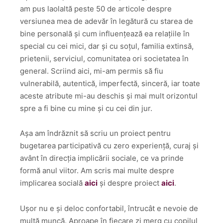
am pus laolaltă peste 50 de articole despre
versiunea mea de adevăr în legătură cu starea de
bine personală și cum influențează ea relațiile în
special cu cei mici, dar și cu soțul, familia extinsă,
prietenii, serviciul, comunitatea ori societatea în
general. Scriind aici, mi-am permis să fiu
vulnerabilă, autentică, imperfectă, sinceră, iar toate
aceste atribute mi-au deschis și mai mult orizontul
spre a fi bine cu mine și cu cei din jur.
Așa am îndrăznit să scriu un proiect pentru
bugetarea participativă cu zero experiență, curaj și
avânt în direcția implicării sociale, ce va prinde
formă anul viitor. Am scris mai multe despre
implicarea socială
aici
și despre proiect
aici
.
Ușor nu e și deloc confortabil, întrucât e nevoie de
multă muncă. Aproape în fiecare zi merg cu copilul