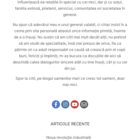
influențează ea relațiile în special cu cei mici, dar și cu soțul,
familia extinsă, prietenii, serviciul, comunitatea ori societatea în
general.
Nu spun că adevărul meu e unul general valabil, ci chiar insist în a
cerne prin sita personală absolut orice informație primită, înainte
de a o însuși. Nu susțin că am citit mai mult decât alții, nu pretind
să am studii de specialitate, însă mai presus de orice, fie ca
părinte ori ca adult responsabil ce caută
să crească prin el copii
buni, fericiți și împliniți
, m-aș bucura ca discuțiile de aici să
deschidă calea dialogurilor sincere atât cu tine însuți, cât și cu cei
din jur.
Spor la citit, pe blogul oamenilor mari ce cresc tot oameni, doar
mai mici.
ARTICOLE RECENTE
Noua revoluție industrială