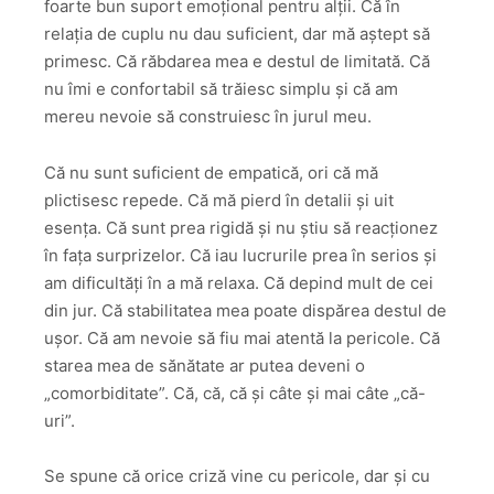
foarte bun suport emoțional pentru alții. Că în
relația de cuplu nu dau suficient, dar mă aștept să
primesc. Că răbdarea mea e destul de limitată. Că
nu îmi e confortabil să trăiesc simplu și că am
mereu nevoie să construiesc în jurul meu.
Că nu sunt suficient de empatică, ori că mă
plictisesc repede. Că mă pierd în detalii și uit
esența. Că sunt prea rigidă și nu știu să reacționez
în fața surprizelor. Că iau lucrurile prea în serios și
am dificultăți în a mă relaxa. Că depind mult de cei
din jur. Că stabilitatea mea poate dispărea destul de
ușor. Că am nevoie să fiu mai atentă la pericole. Că
starea mea de sănătate ar putea deveni o
„comorbiditate”. Că, că, că și câte și mai câte „că-
uri”.
Se spune că orice criză vine cu pericole, dar și cu