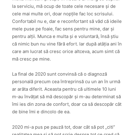
la serviciu, mă ocup de toate cele necesare și de
cele mai multe ori, doar nopțile fac loc scrisului.
Confortabil nu e, dar e reconfortant să văd că ideile
mele puse pe foaie, fac sens pentru mine, dar și
pentru alții. Munca e multa și e voluntară, însă știu
că nimic bun nu vine fără efort. Iar după atâția ani în
care am lucrat să cresc orice altceva, acum simt că
mă cresc pe mine.
La final de 2020 sunt convinsă că o diagnoză
personală precum cea întreprinsă cu un an în urmă
ar arăta diferit. Aceasta pentru că ultimele 10 luni
m-au învățat să mă descopăr și m-au determinat să
îmi ies din zona de confort, doar ca să descopăr cât
de bine îmi e dincolo de ea.
2020 mi-a pus pe pauză tot, doar cât să pot „citi”
realitatea mea și să pot scrie despre tot ce cred că