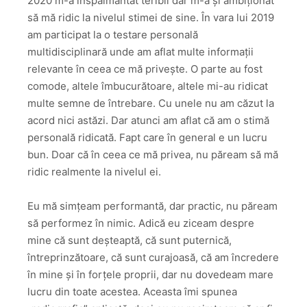
2020 m-a înspăimântat teribil dar m-a și ambiționat
să mă ridic la nivelul stimei de sine. În vara lui 2019
am participat la o testare personală
multidisciplinară unde am aflat multe informații
relevante în ceea ce mă privește. O parte au fost
comode, altele îmbucurătoare, altele mi-au ridicat
multe semne de întrebare. Cu unele nu am căzut la
acord nici astăzi. Dar atunci am aflat că am o stimă
personală ridicată. Fapt care în general e un lucru
bun. Doar că în ceea ce mă privea, nu păream să mă
ridic realmente la nivelul ei.
Eu mă simțeam performantă, dar practic, nu păream
să performez în nimic. Adică eu ziceam despre
mine că sunt deșteaptă, că sunt puternică,
întreprinzătoare, că sunt curajoasă, că am încredere
în mine și în forțele proprii, dar nu dovedeam mare
lucru din toate acestea. Aceasta îmi spunea