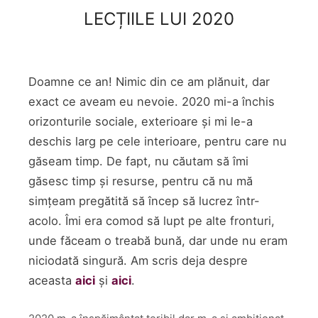
LECȚIILE LUI 2020
Doamne ce an! Nimic din ce am plănuit, dar
exact ce aveam eu nevoie. 2020 mi-a închis
orizonturile sociale, exterioare și mi le-a
deschis larg pe cele interioare, pentru care nu
găseam timp. De fapt, nu căutam să îmi
găsesc timp și resurse, pentru că nu mă
simțeam pregătită să încep să lucrez într-
acolo. Îmi era comod să lupt pe alte fronturi,
unde făceam o treabă bună, dar unde nu eram
niciodată singură. Am scris deja despre
aceasta
aici
și
aici
.