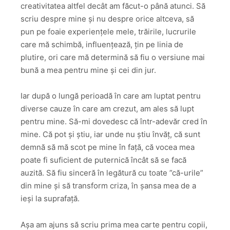
creativitatea altfel decât am făcut-o până atunci. Să
scriu despre mine și nu despre orice altceva, să
pun pe foaie experiențele mele, trăirile, lucrurile
care mă schimbă, influențează, țin pe linia de
plutire, ori care mă determină să fiu o versiune mai
bună a mea pentru mine și cei din jur.
Iar după o lungă perioadă în care am luptat pentru
diverse cauze în care am crezut, am ales să lupt
pentru mine. Să-mi dovedesc că într-adevăr cred în
mine. Că pot și știu, iar unde nu știu învăț, că sunt
demnă să mă scot pe mine în față, că vocea mea
poate fi suficient de puternică încât să se facă
auzită. Să fiu sinceră în legătură cu toate ”că-urile”
din mine și să transform criza, în șansa mea de a
ieși la suprafață.
Așa am ajuns să scriu prima mea carte pentru copii,