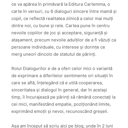
ce va apărea în primăvară la Editura Cartemma, o
carte în versuri, cu 6 dialoguri sincere între mamă și
copil, ce reflectă realitatea zilnică a celor mai mulți
dintre noi, cu bune și rele. Cartea pune în centru
nevoile copiilor de joc și acceptare, siguranță și
atașament, precum nevoile adulților de a fi văzuți ca
persoane individuale, cu interese și dorințe ce
merg uneori dincolo de statutul de părinți.
Rolul Dialogurilor e de a oferi celor mici o variantă
de exprimare a diferitelor sentimente ori situații în
care se află, înțelegând că e utilă cooperarea,
sinceritatea și dialogul în general, dar în același
timp, îi încurajează pe părinți să rămână conectați la
cei mici, manifestând empatie, poziționând limite,
exprimând emoții și nevoi, recunoscând greșeli.
Așa am început să scriu aici pe blog, unde în 2 luni