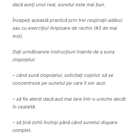
dacă aveți unul real, sunetul este mai bun.
Începeți această practică prin trei respirații adânci
sau cu exercițiul Aripioare de rechin (#3 de mai
sus).
Dați următoarele instrucțiuni înainte de a suna
clopoțelul:
– când sună clopoțelul, solicitați copiilor să se
concentreze pe sunetul pe care îl vor auzi.
– să fie atenți dacă aud mai tare într-o ureche decât
în cealaltă.
– să țină ochii închiși până când sunetul dispare
complet.