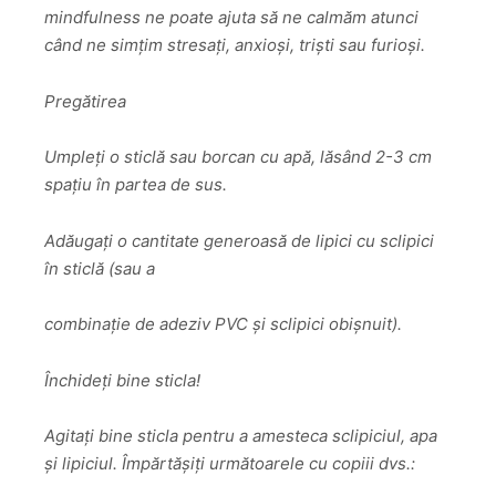
mindfulness ne poate ajuta să ne calmăm atunci
când ne simțim stresați, anxioși, triști sau furioși.
Pregătirea
Umpleți o sticlă sau borcan cu apă, lăsând 2-3 cm
spațiu în partea de sus.
Adăugați o cantitate generoasă de lipici cu sclipici
în sticlă (sau a
combinație de adeziv PVC și sclipici obișnuit).
Închideți bine sticla!
Agitați bine sticla pentru a amesteca sclipiciul, apa
și lipiciul. Împărtășiți următoarele cu copiii dvs.: