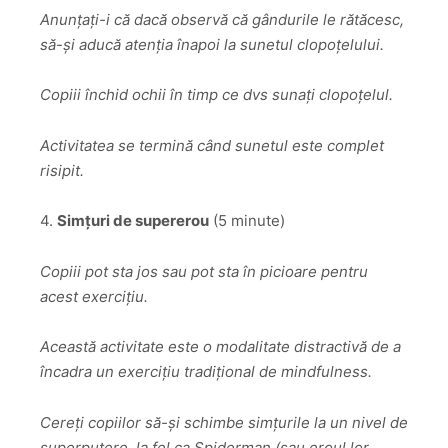
Anunțați-i că dacă observă că gândurile le rătăcesc,
să-și aducă atenția înapoi la sunetul clopoțelului.
Copiii închid ochii în timp ce dvs sunați clopoțelul.
Activitatea se termină când sunetul este complet
risipit.
4.
Simțuri de supererou
(5 minute)
Copiii pot sta jos sau pot sta în picioare pentru
acest exercițiu.
Această activitate este o modalitate distractivă de a
încadra un exercițiu tradițional de mindfulness.
Cereți copiilor să-și schimbe simțurile la un nivel de
superputere, la fel ca Spiderman (sau eroul lor