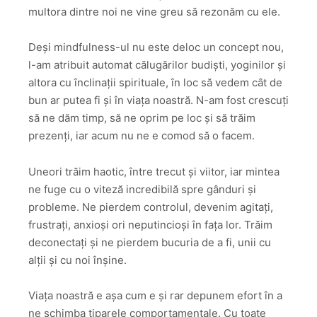
multora dintre noi ne vine greu să rezonăm cu ele.
Deși mindfulness-ul nu este deloc un concept nou,
l-am atribuit automat călugărilor budiști, yoginilor și
altora cu înclinații spirituale, în loc să vedem cât de
bun ar putea fi și în viața noastră. N-am fost crescuți
să ne dăm timp, să ne oprim pe loc și să trăim
prezenți, iar acum nu ne e comod să o facem.
Uneori trăim haotic, între trecut și viitor, iar mintea
ne fuge cu o viteză incredibilă spre gânduri și
probleme. Ne pierdem controlul, devenim agitați,
frustrați, anxioși ori neputincioși în fața lor. Trăim
deconectați și ne pierdem bucuria de a fi, unii cu
alții și cu noi înșine.
Viața noastră e așa cum e și rar depunem efort în a
ne schimba tiparele comportamentale. Cu toate