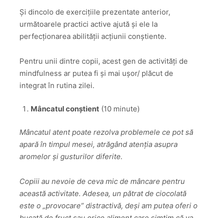
Și dincolo de exercițiile prezentate anterior,
următoarele practici active ajută și ele la
perfecționarea abilității acțiunii conștiente.
Pentru unii dintre copii, acest gen de activități de
mindfulness ar putea fi și mai ușor/ plăcut de
integrat în rutina zilei.
Mâncatul conștien
t
(10 minute)
Mâncatul atent poate rezolva problemele ce pot să
apară în timpul mesei, atrăgând atenția asupra
aromelor și gusturilor diferite.
Copiii au nevoie de ceva mic de mâncare pentru
această activitate. Adesea, un pătrat de ciocolată
este o „provocare” distractivă, deși am putea oferi o
bucată de fruct sau orice aliment care simțim că va