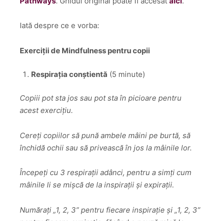
Pathways
. Ghidul original poate fi accesat
aici
.
Iată despre ce e vorba:
Exerciții de Mindfulness pentru copii
Respirația conștientă
(5 minute)
Copiii pot sta jos sau pot sta în picioare pentru
acest exercițiu.
Cereți copiilor să pună ambele mâini pe burtă,
să
închidă ochii sau să privească în jos la mâinile lor.
Începeți cu 3 respirații adânci, pentru a simți cum
mâinile li se mișcă de la inspirații și expirații.
Numărați „1, 2, 3” pentru fiecare inspirație
și „1, 2, 3”