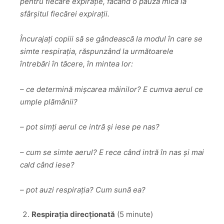
pentru fiecare expirație, făcând o pauză mică la
sfârșitul fiecărei expirații.
Încurajați copiii să se gândească la modul în care se
simte respirația, răspunzând la următoarele
întrebări
în tăcere, în mintea lor:
– ce determină mișcarea mâinilor? E cumva aerul ce
umple plămânii?
– pot simți aerul ce intră și iese pe nas?
– cum se simte aerul? E rece când intră în nas și mai
cald când iese?
– pot auzi respirația? Cum sună ea?
Respirația direcționată
(5 minute)