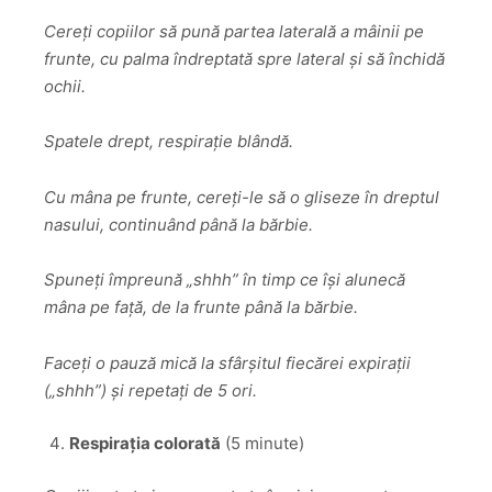
Cereți copiilor să pună partea laterală a mâinii pe
frunte, cu palma îndreptată spre lateral și să închidă
ochii.
Spatele drept, respirație blândă.
Cu mâna pe frunte, cereți-le să o gliseze în dreptul
nasului, continuând până la bărbie.
Spuneți împreună „shhh” în timp ce își alunecă
mâna pe față, de la frunte până la bărbie.
Faceți o pauză mică la sfârșitul fiecărei expirații
(„shhh”) și repetați de 5 ori.
Respirația colorată
(5 minute)