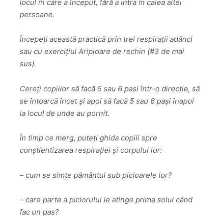
locul în care a început, fără a intra în calea altei
persoane.
Începeți această practică prin trei respirații adânci
sau cu exercițiul Aripioare de rechin (#3 de mai
sus).
Cereți copiilor să facă 5 sau 6 pași într-o direcție, să
se întoarcă încet și apoi să facă 5 sau 6 pași înapoi
la locul de unde au pornit.
În timp ce merg, puteți ghida copiii spre
conștientizarea respirației și corpului lor:
–
cum se simte pământul sub picioarele lor?
–
care parte a piciorului le atinge prima solul când
fac un pas?