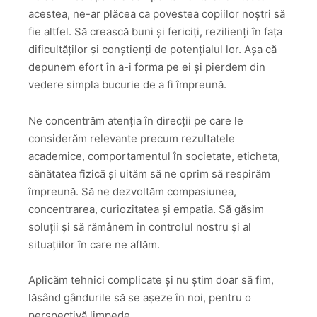
acestea, ne-ar plăcea ca povestea copiilor noștri să
fie altfel. Să crească buni și fericiți, rezilienți în fața
dificultăților și conștienți de potențialul lor. Așa că
depunem efort în a-i forma pe ei și pierdem din
vedere simpla bucurie de a fi împreună.
Ne concentrăm atenția în direcții pe care le
considerăm relevante precum rezultatele
academice, comportamentul în societate, eticheta,
sănătatea fizică și uităm să ne oprim să respirăm
împreună. Să ne dezvoltăm compasiunea,
concentrarea, curiozitatea și empatia. Să găsim
soluții și să rămânem în controlul nostru și al
situațiilor în care ne aflăm.
Aplicăm tehnici complicate și nu știm doar să fim,
lăsând gândurile să se așeze în noi, pentru o
perspectivă limpede.