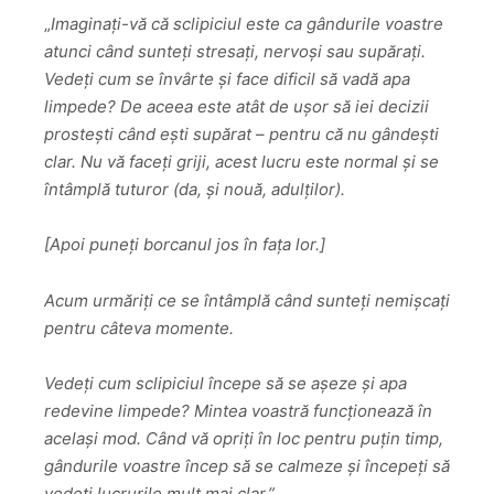
„
Imaginați-vă că sclipiciul este ca gândurile voastre
atunci când sunteți stresați, nervoși sau supărați.
Vedeți cum se învârte și face dificil să vadă apa
limpede? De aceea este atât de ușor să iei decizii
prostești când ești supărat – pentru că nu gândești
clar. Nu vă faceți griji, acest lucru este normal și se
întâmplă tuturor (da, și nouă, adulților).
[Apoi puneți borcanul jos în fața lor.]
Acum urmăriți ce se întâmplă când sunteți nemișcați
pentru câteva momente.
Vedeți cum sclipiciul începe să se așeze și apa
redevine limpede? Mintea voastră funcționează în
același mod. Când vă opriți în loc pentru puțin timp,
gândurile voastre încep să se calmeze și începeți să
vedeți lucrurile mult mai clar.”