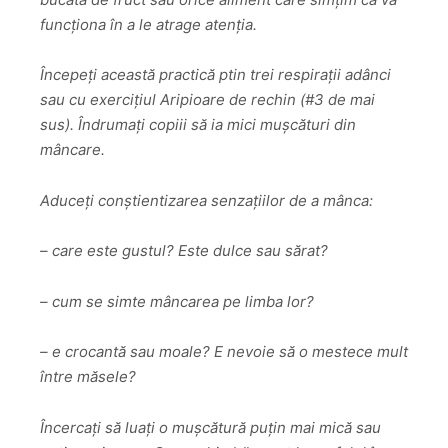
funcționa în a le atrage atenția.
Începeți această practică ptin trei respirații adânci
sau cu exercițiul Aripioare de rechin (#3 de mai
sus). Îndrumați copiii să ia mici mușcături din
mâncare.
Aduceți conștientizarea senzațiilor de a mânca:
– care este gustul? Este dulce sau sărat?
– cum se simte mâncarea pe limba lor?
– e crocantă sau moale? E nevoie să o mestece mult
între măsele?
Încercați să luați o mușcătură puțin mai mică sau