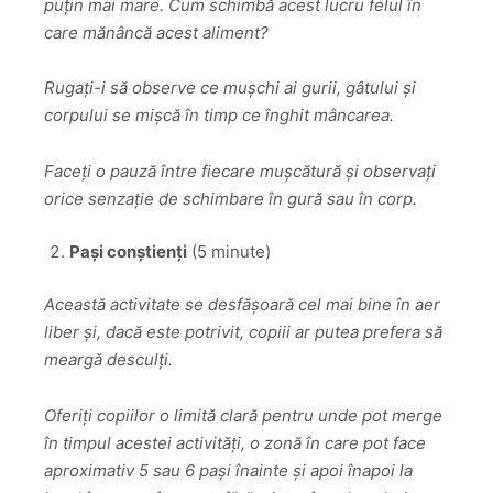
puțin mai mare. Cum schimbă acest lucru felul în
care mănâncă acest aliment?
Rugați-i să observe ce mușchi ai gurii, gâtului și
corpului se mișcă în timp ce înghit mâncarea.
Faceți o pauză între fiecare mușcătură și observați
orice senzație de schimbare în gură sau în corp.
Pași conștienți
(5 minute)
Această activitate se desfășoară cel mai bine în aer
liber și, dacă este potrivit, copiii ar putea prefera să
meargă desculți.
Oferiți copiilor o limită clară pentru unde pot merge
în timpul acestei activități, o zonă în care pot face
aproximativ 5 sau 6 pași înainte și apoi înapoi la