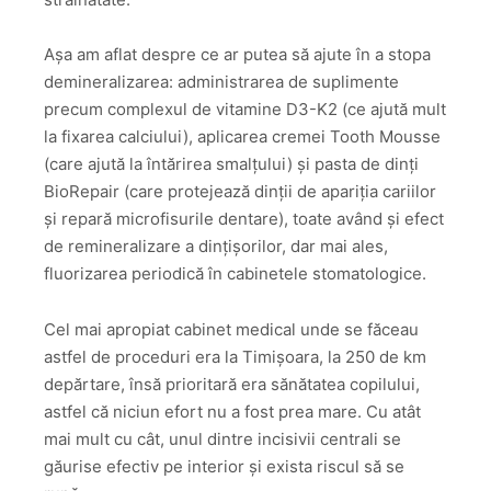
Așa am aflat despre ce ar putea să ajute în a stopa
demineralizarea: administrarea de suplimente
precum complexul de vitamine D3-K2 (ce ajută mult
la fixarea calciului), aplicarea cremei Tooth Mousse
(care ajută la întărirea smalțului) și pasta de dinți
BioRepair (care protejează dinții de apariția cariilor
și repară microfisurile dentare), toate având și efect
de remineralizare a dințișorilor, dar mai ales,
fluorizarea periodică în cabinetele stomatologice.
Cel mai apropiat cabinet medical unde se făceau
astfel de proceduri era la Timișoara, la 250 de km
depărtare, însă prioritară era sănătatea copilului,
astfel că niciun efort nu a fost prea mare. Cu atât
mai mult cu cât, unul dintre incisivii centrali se
găurise efectiv pe interior și exista riscul să se