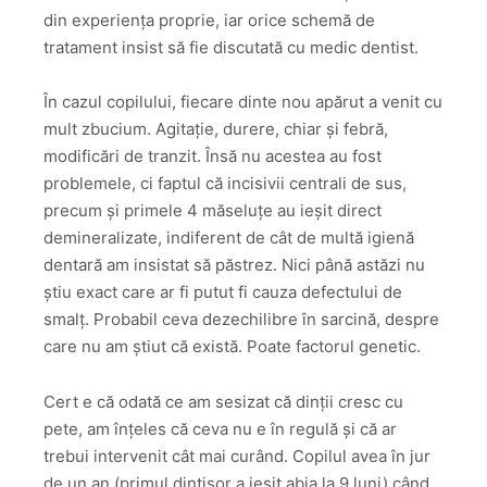
din experiența proprie, iar orice schemă de
tratament insist să fie discutată cu medic dentist.
În cazul copilului, fiecare dinte nou apărut a venit cu
mult zbucium. Agitație, durere, chiar și febră,
modificări de tranzit. Însă nu acestea au fost
problemele, ci faptul că incisivii centrali de sus,
precum și primele 4 măseluțe au ieșit direct
demineralizate, indiferent de cât de multă igienă
dentară am insistat să păstrez. Nici până astăzi nu
știu exact care ar fi putut fi cauza defectului de
smalț. Probabil ceva dezechilibre în sarcină, despre
care nu am știut că există. Poate factorul genetic.
Cert e că odată ce am sesizat că dinții cresc cu
pete, am înțeles că ceva nu e în regulă și că ar
trebui intervenit cât mai curând. Copilul avea în jur
de un an (primul dințișor a ieșit abia la 9 luni) când