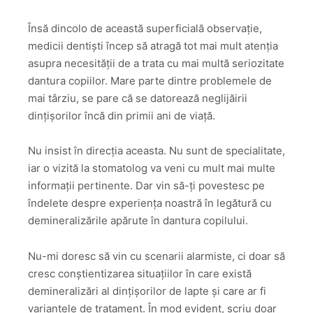
Însă dincolo de această superficială observație,
medicii dentiști încep să atragă tot mai mult atenția
asupra necesității de a trata cu mai multă seriozitate
dantura copiilor. Mare parte dintre problemele de
mai târziu, se pare că se datorează neglijăirii
dințișorilor încă din primii ani de viață.
Nu insist în direcția aceasta. Nu sunt de specialitate,
iar o vizită la stomatolog va veni cu mult mai multe
informații pertinente. Dar vin să-ți povestesc pe
îndelete despre experiența noastră în legătură cu
demineralizările apărute în dantura copilului.
Nu-mi doresc să vin cu scenarii alarmiste, ci doar să
cresc conștientizarea situațiilor în care există
demineralizări al dințișorilor de lapte și care ar fi
variantele de tratament. În mod evident, scriu doar