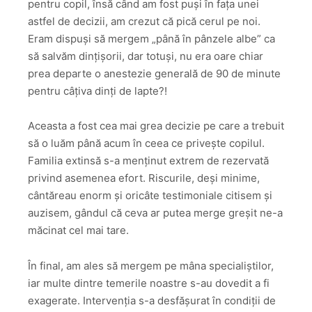
pentru copil, însă când am fost puși în fața unei
astfel de decizii, am crezut că pică cerul pe noi.
Eram dispuși să mergem „până în pânzele albe” ca
să salvăm dințișorii, dar totuși, nu era oare chiar
prea departe o anestezie generală de 90 de minute
pentru câțiva dinți de lapte?!
Aceasta a fost cea mai grea decizie pe care a trebuit
să o luăm până acum în ceea ce privește copilul.
Familia extinsă s-a menținut extrem de rezervată
privind asemenea efort. Riscurile, deși minime,
cântăreau enorm și oricâte testimoniale citisem și
auzisem, gândul că ceva ar putea merge greșit ne-a
măcinat cel mai tare.
În final, am ales să mergem pe mâna specialiștilor,
iar multe dintre temerile noastre s-au dovedit a fi
exagerate. Intervenția s-a desfășurat în condiții de