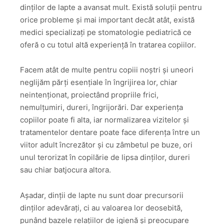
dinților de lapte a avansat mult. Există soluții pentru
orice probleme și mai important decât atât, există
medici specializați pe stomatologie pediatrică ce
oferă o cu totul altă experiență în tratarea copiilor.
Facem atât de multe pentru copiii noștri și uneori
neglijăm părți esențiale în îngrijirea lor, chiar
neintenționat, proiectând propriile frici,
nemulțumiri, dureri, îngrijorări. Dar experiența
copiilor poate fi alta, iar normalizarea vizitelor și
tratamentelor dentare poate face diferența între un
viitor adult încrezător și cu zâmbetul pe buze, ori
unul terorizat în copilărie de lipsa dinților, dureri
sau chiar batjocura altora.
Așadar, dinții de lapte nu sunt doar precursorii
dinților adevărați, ci au valoarea lor deosebită,
punând bazele relațiilor de igienă și preocupare