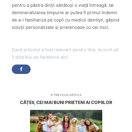
pentru a păstra dinții sănătoși o viață întreagă. Iar
demineralizarea timpurie ar putea fi primul îndemn
de a-i familiariza pe copii cu medicii dentiști, găsind
soluții personalizate și prietenoase cu cei mici.
Dacă articolul a fost relevant pentru tine, te invit să
îl distribui pe facebook aici:
PREVIOUS ARTICLE
CĂȚEII, CEI MAI BUNI PRIETENI AI COPIILOR