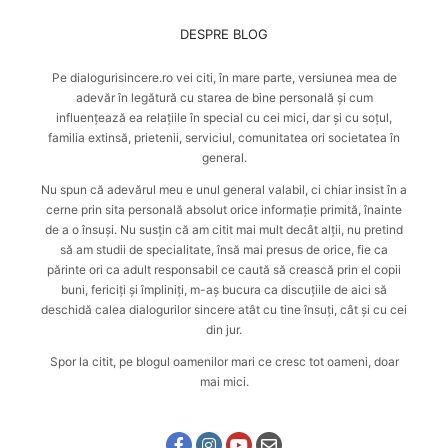
DESPRE BLOG
Pe dialogurisincere.ro vei citi, în mare parte, versiunea mea de
adevăr în legătură cu starea de bine personală și cum
influențează ea relațiile în special cu cei mici, dar și cu soțul,
familia extinsă, prietenii, serviciul, comunitatea ori societatea în
general.
Nu spun că adevărul meu e unul general valabil, ci chiar insist în a
cerne prin sita personală absolut orice informație primită, înainte
de a o însuși. Nu susțin că am citit mai mult decât alții, nu pretind
să am studii de specialitate, însă mai presus de orice, fie ca
părinte ori ca adult responsabil ce caută
să crească prin el copii
buni, fericiți și împliniți
, m-aș bucura ca discuțiile de aici să
deschidă calea dialogurilor sincere atât cu tine însuți, cât și cu cei
din jur.
Spor la citit, pe blogul oamenilor mari ce cresc tot oameni, doar
mai mici.