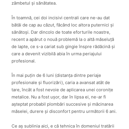
zâmbetul și sănătatea.
În toamnă, cei doi incisivi centrali care ne-au dat
bătăi de cap au căzut, făcând loc altora puternici și
sănătoși. Dar dincolo de toate eforturile noastre,
recent a apărut o nouă problemă la o altă măseluță
de lapte, ce s-a cariat sub gingie înspre rădăcină și
care a devenit vizibilă abia în urma periajului
profesional.
În mai puțin de 6 luni (distanța dintre periaje
profesionale și fluorizări), caria a avansat atât de
tare, încât a fost nevoie de aplicarea unei coronițe
metalice. Nu a fost ușor, dar în lipsa ei, ne-ar fi
așteptat probabil plombări succesive și măcinarea
măselei, durere și disconfort pentru următorii 6 ani.
Ce aș sublinia aici, e că tehnica în domeniul tratării