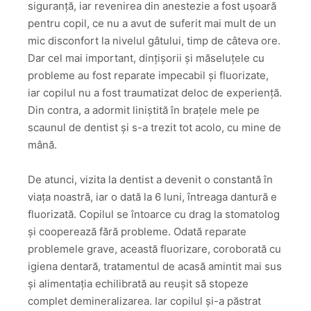
siguranță, iar revenirea din anestezie a fost ușoară
pentru copil, ce nu a avut de suferit mai mult de un
mic disconfort la nivelul gâtului, timp de câteva ore.
Dar cel mai important, dințișorii și măseluțele cu
probleme au fost reparate impecabil și fluorizate,
iar copilul nu a fost traumatizat deloc de experiență.
Din contra, a adormit liniștită în brațele mele pe
scaunul de dentist și s-a trezit tot acolo, cu mine de
mână.
De atunci, vizita la dentist a devenit o constantă în
viața noastră, iar o dată la 6 luni, întreaga dantură e
fluorizată. Copilul se întoarce cu drag la stomatolog
și cooperează fără probleme. Odată reparate
problemele grave, această fluorizare, coroborată cu
igiena dentară, tratamentul de acasă amintit mai sus
și alimentația echilibrată au reușit să stopeze
complet demineralizarea. Iar copilul și-a păstrat