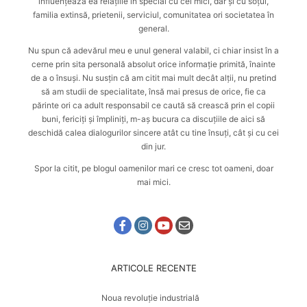
influențează ea relațiile în special cu cei mici, dar și cu soțul,
familia extinsă, prietenii, serviciul, comunitatea ori societatea în
general.
Nu spun că adevărul meu e unul general valabil, ci chiar insist în a
cerne prin sita personală absolut orice informație primită, înainte
de a o însuși. Nu susțin că am citit mai mult decât alții, nu pretind
să am studii de specialitate, însă mai presus de orice, fie ca
părinte ori ca adult responsabil ce caută
să crească prin el copii
buni, fericiți și împliniți
, m-aș bucura ca discuțiile de aici să
deschidă calea dialogurilor sincere atât cu tine însuți, cât și cu cei
din jur.
Spor la citit, pe blogul oamenilor mari ce cresc tot oameni, doar
mai mici.
ARTICOLE RECENTE
Noua revoluție industrială