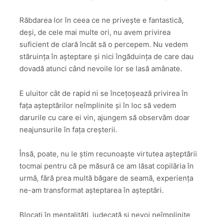
Răbdarea lor în ceea ce ne privește e fantastică,
deși, de cele mai multe ori, nu avem privirea
suficient de clară încât să o percepem. Nu vedem
stăruința în așteptare și nici îngăduința de care dau
dovadă atunci când nevoile lor se lasă amânate.
E uluitor cât de rapid ni se încețoșează privirea în
fața așteptărilor neîmplinite și în loc să vedem
darurile cu care ei vin, ajungem să observăm doar
neajunsurile în fața creșterii.
Însă, poate, nu le știm recunoaște virtutea așteptării
tocmai pentru că pe măsură ce am lăsat copilăria în
urmă, fără prea multă băgare de seamă, experiența
ne-am transformat așteptarea în așteptări.
Blocați în mentalități, judecată și nevoi neîmplinite