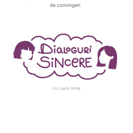
de convingeri
cu Laura Iviniș