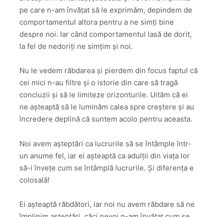
pe care n-am învățat să le exprimăm, depindem de
comportamentul altora pentru a ne simți bine
despre noi. Iar când comportamentul lasă de dorit,
la fel de nedoriți ne simțim și noi.
Nu le vedem răbdarea și pierdem din focus faptul că
cei mici n-au filtre și o istorie din care să tragă
concluzii și să le limiteze orizonturile. Uităm că ei
ne așteaptă să le luminăm calea spre creștere și au
încredere deplină că suntem acolo pentru aceasta.
Noi avem așteptări ca lucrurile să se întâmple într-
un anume fel, iar ei așteaptă ca adulții din viața lor
să-i învețe cum se întâmplă lucrurile. Și diferența e
colosală!
Ei așteaptă răbdători, iar noi nu avem răbdare să ne
împlinim așteptări, căci nevoi n-am învățat cum se